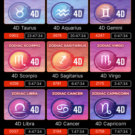
4D Taurus
4D Aquarius
4D Gemini
0902
3676
4247
23:47:33
20:47:33
0:47:33
4D Scorpio
4D Sagitarius
4D Virgo
4256
6781
2175
5:47:33
6:47:33
3:47:33
4D Libra
4D Cancer
4D Capricorn
0057
3194
0759
4:47:33
1:47:33
7:47:33