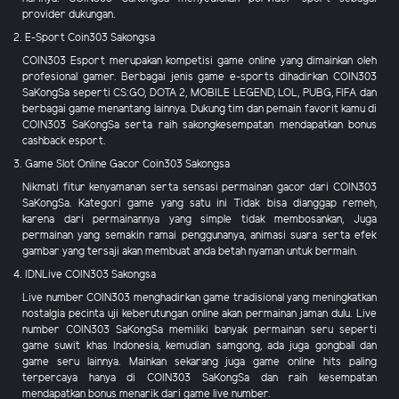
provider dukungan.
2. E-Sport Coin303 Sakongsa
COIN303 Esport merupakan kompetisi game online yang dimainkan oleh
profesional gamer. Berbagai jenis game e-sports dihadirkan COIN303
SaKongSa seperti CS:GO, DOTA 2, MOBILE LEGEND, LOL, PUBG, FIFA dan
berbagai game menantang lainnya. Dukung tim dan pemain favorit kamu di
COIN303 SaKongSa serta raih sakongkesempatan mendapatkan bonus
cashback esport.
3. Game Slot Online Gacor Coin303 Sakongsa
Nikmati fitur kenyamanan serta sensasi permainan gacor dari COIN303
SaKongSa. Kategori game yang satu ini Tidak bisa dianggap remeh,
karena dari permainannya yang simple tidak membosankan, Juga
permainan yang semakin ramai penggunanya, animasi suara serta efek
gambar yang tersaji akan membuat anda betah nyaman untuk bermain.
4. IDNLive COIN303 Sakongsa
Live number COIN303 menghadirkan game tradisional yang meningkatkan
nostalgia pecinta uji keberutungan online akan permainan jaman dulu. Live
number COIN303 SaKongSa memiliki banyak permainan seru seperti
game suwit khas Indonesia, kemudian samgong, ada juga gongball dan
game seru lainnya. Mainkan sekarang juga game online hits paling
terpercaya hanya di COIN303 SaKongSa dan raih kesempatan
mendapatkan bonus menarik dari game live number.