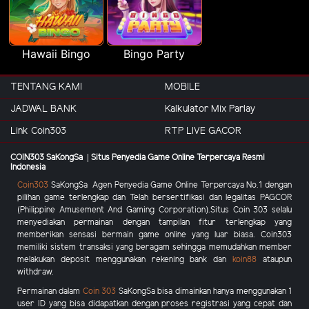
Hawaii Bingo
Bingo Party
TENTANG KAMI
MOBILE
JADWAL BANK
Kalkulator Mix Parlay
Link Coin303
RTP LIVE GACOR
COIN303 SaKongSa | Situs Penyedia Game Online Terpercaya Resmi
Indonesia
Coin303
SaKongSa
Agen Penyedia Game Online Terpercaya No.1 dengan
pilihan game terlengkap dan Telah bersertifikasi dan legalitas PAGCOR
(Philippine Amusement And Gaming Corporation).Situs
Coin 303
selalu
menyediakan permainan dengan tampilan fitur terlengkap yang
memberikan sensasi bermain game online yang luar biasa.
Coin303
memiliki sistem transaksi yang beragam sehingga memudahkan member
melakukan deposit menggunakan rekening bank dan
koin88
ataupun
withdraw.
Permainan dalam
Coin 303
SaKongSa
bisa dimainkan hanya menggunakan 1
user ID yang bisa didapatkan dengan proses registrasi yang cepat dan