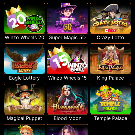
Winzo Wheels 20
Super Magic 5D
Crazy Lotto
Eagle Lottery
Winzo Wheels 15
King Palace
Magical Puppet
Blood Moon
Temple Palace