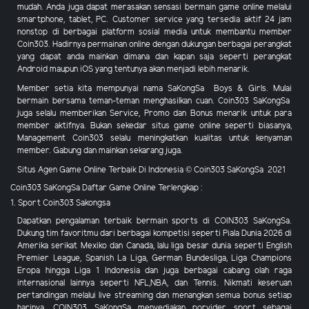
mudah. Anda juga dapat merasakan sensasi bermain game online melalui
smartphone, tablet, PC. Customer service yang tersedia aktif 24 jam
nonstop di berbagai platform sosial media untuk membantu member
Coin303
. Hadirnya permainan online dengan dukungan berbagai perangkat
yang dapat anda mainkan dimana dan kapan saja seperti perangkat
Android maupun iOS yang tentunya akan menjadi lebih menarik.
Member setia kita mempunyai nama SaKongSa Boys & Girls. Mulai
bermain bersama teman-teman menghasilkan cuan.
Coin303
SaKongSa
juga selalu memberikan Service,
Promo dan Bonus
menarik
untuk para
member aktifnya. Bukan sekedar situs game online seperti biasanya,
Management
Coin303
selalu meningkatkan kualitas untuk kenyaman
member. Gabung dan mainkan sekarang juga.
Situs Agen Game Online Terbaik Di Indonesia © Coin303 SaKongSa 2021
Coin303 SaKongSa Daftar Game Online Terlengkap :
1. Sport Coin303 Sakongsa
Dapatkan pengalaman terbaik bermain sports di COIN303 SaKongSa.
Dukung tim favoritmu dari berbagai kompetisi seperti Piala Dunia 2026 di
Amerika serikat Mexiko dan Canada, lalu liga besar dunia seperti English
Premier League, Spanish La Liga, German Bundesliga, Liga Champions
Eropa hingga Liga 1 Indonesia dan juga berbagai cabang olah raga
internasional lainnya seperti NFL,NBA, dan Tennis. Nikmati keseruan
pertandingan melalui live streaming dan menangkan semua bonus setiap
harinya. COIN303 SaKongSa menyediakan porvider sport sebagai